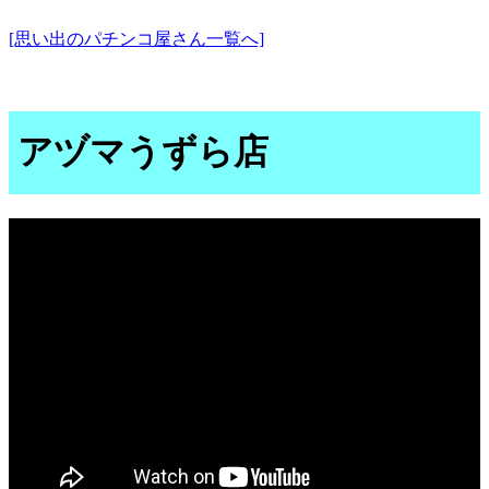
[思い出のパチンコ屋さん一覧へ]
アヅマうずら店