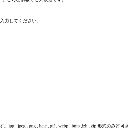
で入力してください。
 png , heic , gif , webp , bmp ,lzh , zip 形式のみ