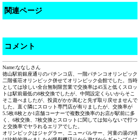
関連ページ
コメント
Name:ななしさん
徳山駅前銀座通りのパチンコ店、一階パチンコオリンピック
二階雀荘オリンピック併せてオリンピック会館でした。当時
としては珍しい全台無制限営業で交換率は45玉と低くスロッ
トは駅前最低の8枚交換でしたが、中間設定くらいからそこ
そこ遊べましたが、投資がかか嵩むと先ず取り戻せませんで
した。直ぐ隣にスロット専門店が有りましたが、交換率が
5.5枚/8枚とか1店舗コーナーで複数交換率のお店が駅前に多
く、6枚交換、7枚交換とスロットに関しては知らないで打つ
と交換率でヤラれるエリアでした。
オリンピックはジャグラー、ニューパルサー、河童の湯の頃
は比較的遊べましたが爆裂機辺りから遊びからギャンブルに