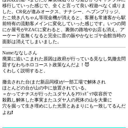
移行していった感じで、全くと言って良い程遊べなく成りま
した。CR化が進みオークス、ナナシー、ヘブンブリッジ、
たこ焼き八ちゃん等現金機が消えると、客層も常連客から駅
前特有の流動客メインに変化していった感じです。いつの間
にか屋号がP.ZACに変わると、裏側の路地やお店も消え、ア
ーケード迄無くなると完全に昔の賑やかなヒゴヤ会館当時の
面影は消えてしまいました。
Name:ななしさん
廃業に追いこまれた原因は政府が行っている見なし気撤去問
題すなわちホロコースト政策なんだよ！😈
くわしく説明すると、
撤去された台(まだ新品同様)が一部工場で解体され
ほとんどの台が山の中に放置されている。
＝かってナチスが行ったユダヤ人をｱｳｼｭﾋﾞｯﾂ収容所で
殺戮し解体した事実またユダヤ人の死体の山を大量に
穴を掘って生き埋めにした光景とあまりにも一致してるんだ
よね❗️