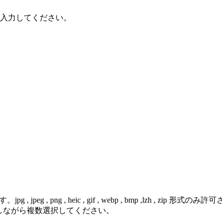
で入力してください。
 png , heic , gif , webp , bmp ,lzh , zip 形式のみ
を押しながら複数選択してください。