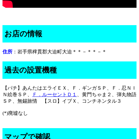
お店の情報
住所
：岩手県稗貫郡大迫町大迫＊＊－＊＊－＊
過去の設置機種
【パチ】あんたはエライＥＸ、Ｆ．ギンガＳＰ、Ｆ．忍ＮＩ
Ｎ絵巻ＳＰ、
Ｆ．ルーセントＤ１
、黄門ちゃま２、弾丸物語
ＳＰ、無錫旅情 【スロ】イブＸ、コンチネンタル３
(*)廃墟なし
マップで確認