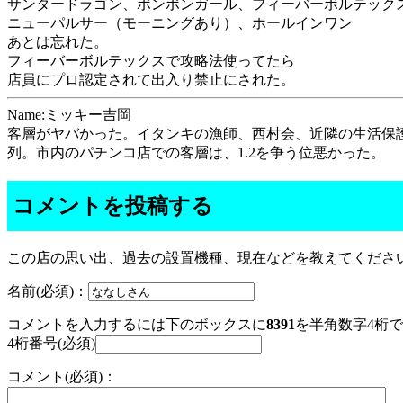
サンダードラゴン、ポンポンガール、フィーバーボルテック
ニューパルサー（モーニングあり）、ホールインワン
あとは忘れた。
フィーバーボルテックスで攻略法使ってたら
店員にプロ認定されて出入り禁止にされた。
Name:ミッキー吉岡
客層がヤバかった。イタンキの漁師、西村会、近隣の生活保
列。市内のパチンコ店での客層は、1.2を争う位悪かった。
コメントを投稿する
この店の思い出、過去の設置機種、現在などを教えてくださ
名前(必須)：
コメントを入力するには下のボックスに
8391
を半角数字4桁
4桁番号(必須)
コメント(必須)：