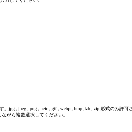
で入力してください。
 png , heic , gif , webp , bmp ,lzh , zip 形式のみ
を押しながら複数選択してください。