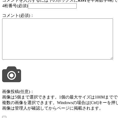
コメントを入力するには下のボックスに
8391
を半角数字4桁
4桁番号(必須)
コメント(必須)：
画像投稿(任意)：
画像は5個まで選択できます。1個の最大サイズは100Mまでです。jpg , jpeg ,
複数の画像を選択できます。Windowsの場合は[Ctrl]キー
画像は管理人が確認してからページに掲載されます。