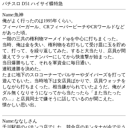
パチスロ D51 ハイサイ蝶特急
Name:魚神
俺がよく行ったのは1995年くらい。
フィーバーガール、CRフィーバービーチやCRワールドなど
があった頃。
一階の三共の権利物マーメイドspを中心に打ちまくった。
当時、俺は金を失い、権利物を右打ちして受け皿に玉を貯め
て、打って、を繰り返してみた。すると大当たり、店員が間
違えてラッキーナンバーにしてから快進撃が始まった。
当日爆勝ちして、それを軍資金に毎日通い。
連戦連勝を決めた。
たまに地下のスロコーナーでパルサーやダイバーズを打って
遊んでもいた。当時地下は女店員ばかりで、店員ウォッチを
しながら打ちまくった。相当嫌がられていたようだ。俺がメ
ダル無くなりそうになってから当たったら「また当たった
の…」と店員同士で嫌そうに話しているのが聞こえた。
懐かしい思い出。
Name:ななしさん
千川駅前のパチンコ店でした、競合店のモンタナが今で云う