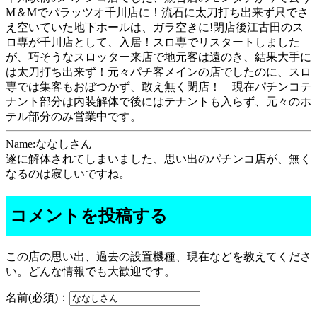
M＆Mでパラッツオ千川店に！流石に太刀打ち出来ず只でさ
え空いていた地下ホールは、ガラ空きに!閉店後江古田のス
ロ専が千川店として、入居！スロ専でリスタートしました
が、巧そうなスロッター来店で地元客は遠のき、結果大手に
は太刀打ち出来ず！元々パチ客メインの店でしたのに、スロ
専では集客もおぼつかず、敢え無く閉店！ 現在パチンコテ
ナント部分は内装解体で後にはテナントも入らず、元々のホ
テル部分のみ営業中です。
Name:ななしさん
遂に解体されてしまいました、思い出のパチンコ店が、無く
なるのは寂しいですね。
コメントを投稿する
この店の思い出、過去の設置機種、現在などを教えてくださ
い。どんな情報でも大歓迎です。
名前(必須)：