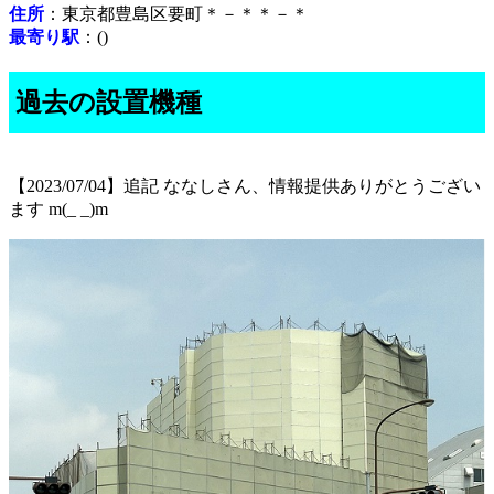
住所
：東京都豊島区要町＊－＊＊－＊
最寄り駅
：()
過去の設置機種
【2023/07/04】追記 ななしさん、情報提供ありがとうござい
ます m(_ _)m