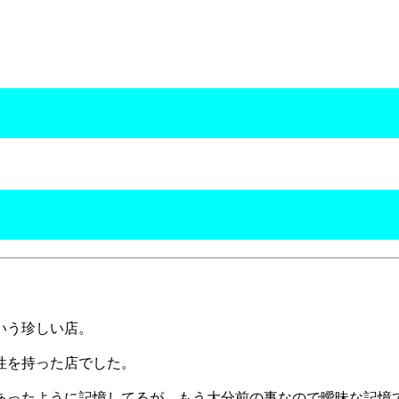
いう珍しい店。
性を持った店でした。
あったように記憶してるが、もう大分前の事なので曖昧な記憶