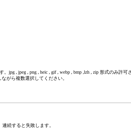
 png , heic , gif , webp , bmp ,lzh , zip 形式のみ
を押しながら複数選択してください。
。連続すると失敗します。