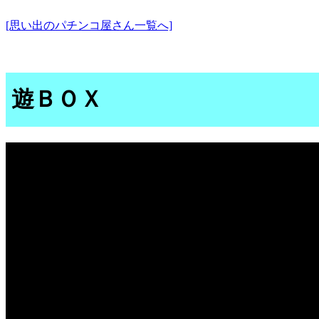
[思い出のパチンコ屋さん一覧へ]
遊ＢＯＸ