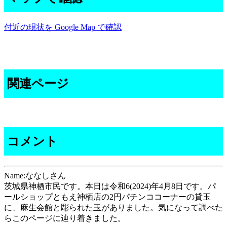
付近の現状を Google Map で確認
関連ページ
コメント
Name:ななしさん
茨城県神栖市民です。本日は令和6(2024)年4月8日です。パ
ールショップともえ神栖店の2円パチンココーナーの貸玉
に、麻生会館と彫られた玉がありました。気になって調べた
らこのページに辿り着きました。