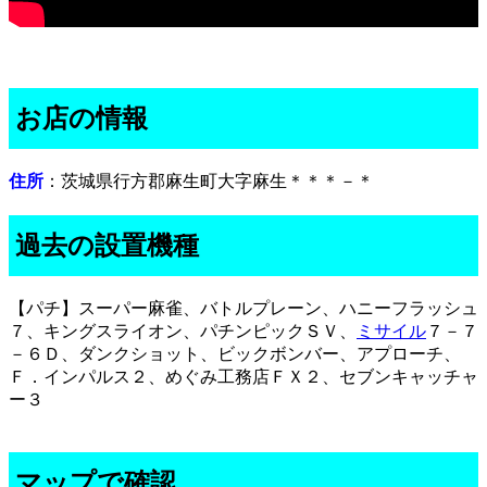
お店の情報
住所
：茨城県行方郡麻生町大字麻生＊＊＊－＊
過去の設置機種
【パチ】スーパー麻雀、バトルプレーン、ハニーフラッシュ
７、キングスライオン、パチンピックＳＶ、
ミサイル
７－７
－６Ｄ、ダンクショット、ビックボンバー、アプローチ、
Ｆ．インパルス２、めぐみ工務店ＦＸ２、セブンキャッチャ
ー３
マップで確認