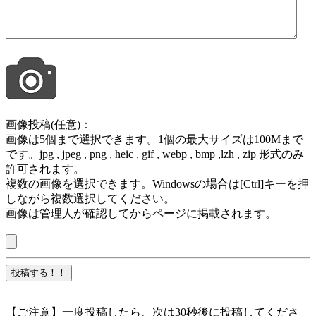
画像投稿(任意)：
画像は5個まで選択できます。1個の最大サイズは100Mまで
です。jpg , jpeg , png , heic , gif , webp , bmp ,lzh , zip 形式のみ
許可されます。
複数の画像を選択できます。Windowsの場合は[Ctrl]キーを押
しながら複数選択してください。
画像は管理人が確認してからページに掲載されます。
【ご注意】一度投稿したら、次は30秒後に投稿してくださ