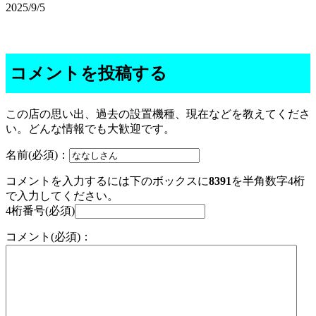
2025/9/5
コメントを投稿する
この店の思い出、過去の設置機種、現在などを教えてくださ
い。どんな情報でも大歓迎です。
名前(必須)：
コメントを入力するには下のボックスに
8391
を半角数字4桁
で入力してください。
4桁番号(必須)
コメント(必須)：