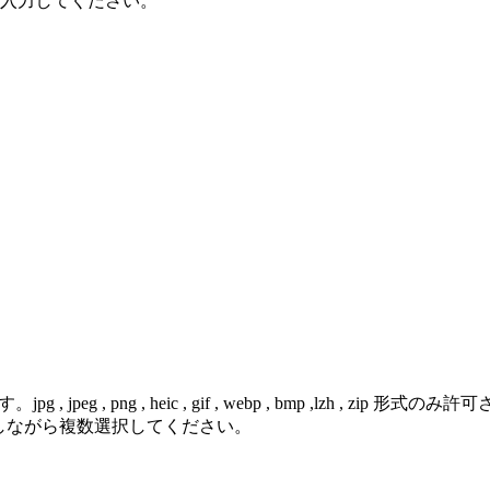
で入力してください。
 png , heic , gif , webp , bmp ,lzh , zip 形式のみ
を押しながら複数選択してください。