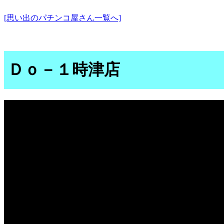
[思い出のパチンコ屋さん一覧へ]
Ｄｏ－１時津店