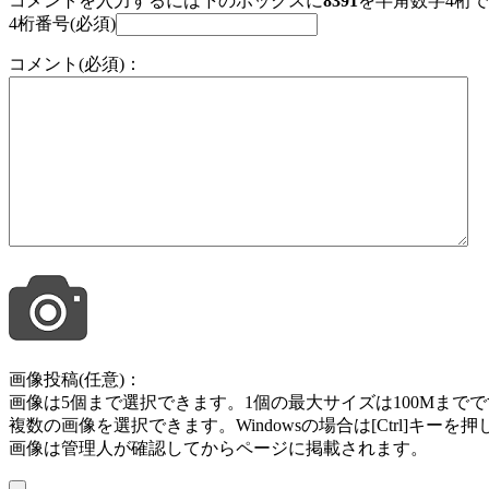
コメントを入力するには下のボックスに
8391
を半角数字4桁
4桁番号(必須)
コメント(必須)：
画像投稿(任意)：
画像は5個まで選択できます。1個の最大サイズは100Mまでです。jpg , jpeg ,
複数の画像を選択できます。Windowsの場合は[Ctrl]キー
画像は管理人が確認してからページに掲載されます。