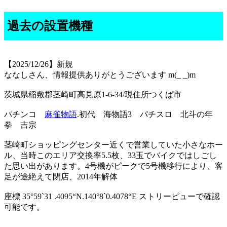
過去の設置機種
【2025/12/26】新規
ななしさん、情報提供ありがとうございます m(_ _)m
茨城県稲敷郡茎崎町高見原1-6-34/現住所つくば市
パチンコ
麻雀物語
.初代 海物語3 パチスロ 北斗の年
拳 吉宗
茎崎町ショッピングセンター近くで営業していた小さなホー
ル、当時このエリア交換率5.5枚、33玉でバイクではしごし
た思い出があります。4号機がピークで5号機移行により、客
足が途絶えて閉店、2014年解体
座標 35°59`31 .4095“N.140°8`0.4078“E ストリーピューで確認
可能です。