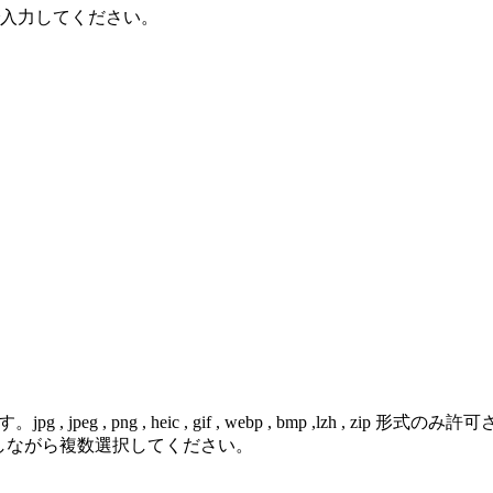
で入力してください。
 png , heic , gif , webp , bmp ,lzh , zip 形式のみ
を押しながら複数選択してください。