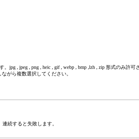
 png , heic , gif , webp , bmp ,lzh , zip 形式のみ
を押しながら複数選択してください。
。連続すると失敗します。