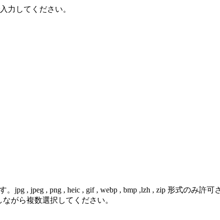
で入力してください。
 png , heic , gif , webp , bmp ,lzh , zip 形式のみ
を押しながら複数選択してください。