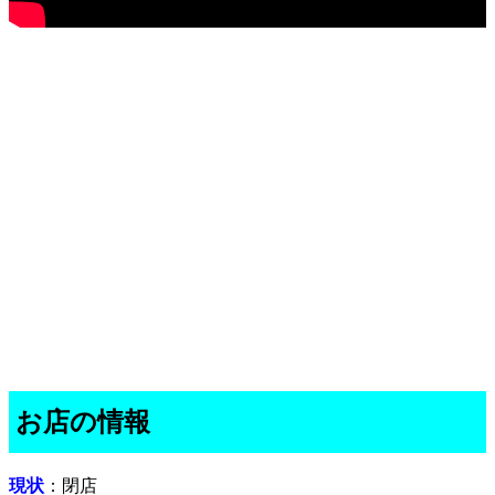
お店の情報
現状
：閉店