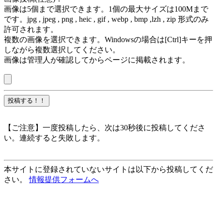
画像は5個まで選択できます。1個の最大サイズは100Mまで
です。jpg , jpeg , png , heic , gif , webp , bmp ,lzh , zip 形式のみ
許可されます。
複数の画像を選択できます。Windowsの場合は[Ctrl]キーを押
しながら複数選択してください。
画像は管理人が確認してからページに掲載されます。
【ご注意】一度投稿したら、次は30秒後に投稿してくださ
い。連続すると失敗します。
本サイトに登録されていないサイトは以下から投稿してくだ
さい。
情報提供フォームへ