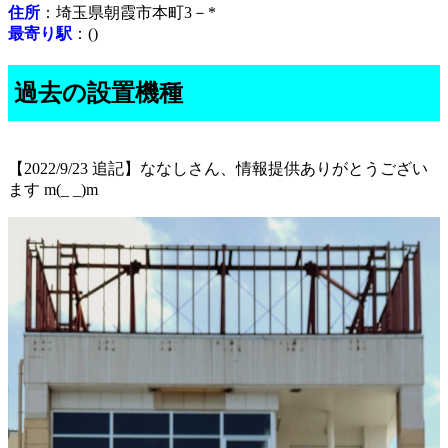
住所
：埼玉県朝霞市本町3－*
最寄り駅
：()
過去の設置機種
【2022/9/23 追記】ななしさん、情報提供ありがとうござい
ます m(_ _)m