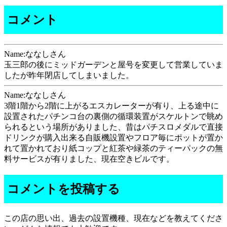
コメント
Name:ななしさん
玉三郎の後にミッドガーデンと屋号を変更して営業していま
したが昨年閉店してしまいました。
Name:ななしさん
3階1階から2階に上がるエスカレーターが有り、上る途中に
設置されたパチンコ台の裏側の循環装置がスケルトンで眺め
られるという場所がありました、昔はパチスロメダルで直接
ドリンクが購入出来る自販機設置やフロア毎にポットが置か
れて置かれており紙コップと紅茶や緑茶のティーパックの無
料サービスが有りました、現在空きビルです。
コメントを投稿する
この店の思い出、過去の設置機種、現在などを教えてくださ