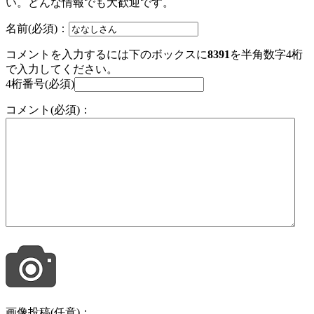
い。どんな情報でも大歓迎です。
名前(必須)：
コメントを入力するには下のボックスに
8391
を半角数字4桁
で入力してください。
4桁番号(必須)
コメント(必須)：
画像投稿(任意)：