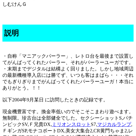
しむけんＧ
説明
・自称「マニアックパーラー」、レトロ台を最後まで設置し
てがんばってくれたパーラー、それがパーラーユーガです。
・末期までデジタルは結構よく回りました。しかし地域周辺
の最新機種導入店には勝てず、いつも客はまばら・・・それ
でもぎりぎりまでがんばってくれたパーラーユーガ！本当に
ありがとう。！！
以下2004年9月某日 に訪問したときの記録です。
現金機豊富です。換金率低いのでそこそこまわり遊べます。
無制限。珍古台は全部健全でした。セクシーショットS,パチ
ンピックSV,Ｆ兄貴DX,
ミリオンスロット
S7,
マジカルランプ
,
ＦギンガSP,モナコボートDX,美女大集合2,CR黄門ちゃま2,レ