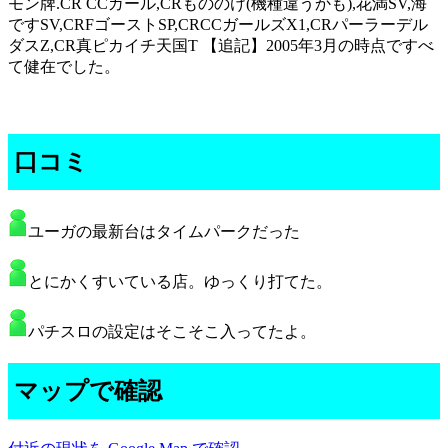
モン牌.CR CCガール,CRもののけ(機種違うかも),花満SV,海
ですSV,CRFゴーストSP,CRCCガールズX1,CRパーラーデル
ダスZ,CR真ピカイチ天国T 【追記】2005年3月の時点ですべ
て健在でした。
口コミ
ユーガの最新台はタイムパークだった
とにかくすいている店。ゆっくり打てた。
パチスロの設定はそこそこ入ってたよ。
マップで確認