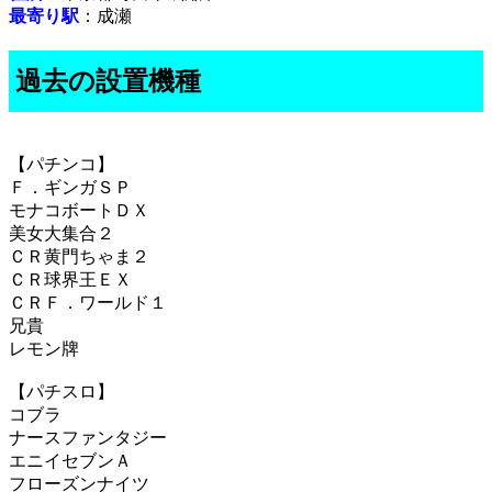
最寄り駅
：成瀬
過去の設置機種
【パチンコ】
Ｆ．ギンガＳＰ
モナコボートＤＸ
美女大集合２
ＣＲ黄門ちゃま２
ＣＲ球界王ＥＸ
ＣＲＦ．ワールド１
兄貴
レモン牌
【パチスロ】
コブラ
ナースファンタジー
エニイセブンＡ
フローズンナイツ