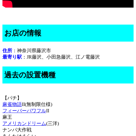
お店の情報
住所
：神奈川県藤沢市
最寄り駅
：JR藤沢、小田急藤沢、江ノ電藤沢
過去の設置機種
【パチ】
麻雀物語
II(無制限仕様)
フィーバーパワフル
II
麻王
アメリカンドリーム
(三洋)
ナンパ大作戦