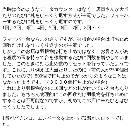
当時は今のようなデータカウンターはなく、店員さんが大当
たりのたびに札をひっくり返す方式が主流でした。フィーバ
ーするたびに札をひっくり返すのです。
1回、2回、3回、4回、5回、6回、7回、8回・・・
フィーバー台ならこの通りですが、羽根台の場合は打ち止め
回数だけ札をひっくり返すのが主流でした。
しかしこのお店は羽根物は打ち止めではなく、お客さんがあ
る程度の玉を持って台を移動するたびに回数を増やしていま
した。このときに打ち止め数のリセットを行っていたようで
す。これにより例えば大当たりしたのに（前の人が2500個出
していたので）500個で打ち止めでがっかりのようなことは
なかったようです。（３０００個打ち止めの場合）
これにより羽根物なのに10回などの札が付いている台もあり
ました。もちろん物理的にこの回数だけ羽根物を打ち止めに
することは不可能なのですが、初めてこの店に来たひとはび
っくりしたでしょう。
1階がパチンコ、エレベータを上がって2階がスロットでし
た。